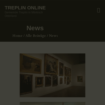
TREPLIN ONLINE
Gemeinde Treplin in Märkisch
TREPLIN ONLINE
Oderland
Gemeinde Treplin in Märkisch Oderland
News
Home
HOME
Alle Beiträge
News
PAGES
BLOG
SHOP
CONTACTS
Juni 3, 2019